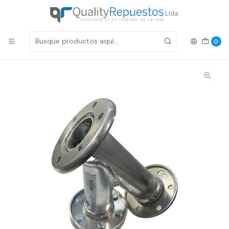
Despachos a todo Chile
Inicio
Productos
Equipo Expendedor
Bombas y Filtros
FILTRO Y ALUMINIO 2" C/FLANGE
0