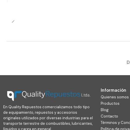
D
Información
Quienes somos
Productos
En Quality Repuestos comercializamos todo tipo
Blog
de equipamiento, repuestos y accesorios
Contacto
originales utilizados por diversas industrias para el
Términos y Con
transporte terrestre de combustibles, lubricantes,
líquidos y carga en general.
Política de priv