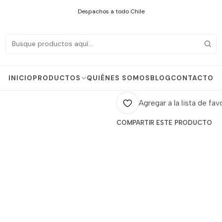
Inicio
Productos
Elementos para Instalaciones
SELLO TAPA HEMBRA 2"
Despachos a todo Chile
|
SELLO TAPA H
Agr
INICIO
PRODUCTOS
QUIÉNES SOMOS
BLOG
CONTACTO
Cantidad
Agregar a la lista de fav
COMPARTIR ESTE PRODUCTO