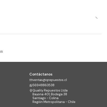
ss
Contáctanos
ventas@qrepuestos.cl
56948863538
Quality Repuestos Ltda
Bayona 401, Bodega 38
Santiago - Colina
Región Metropolitana - Chile