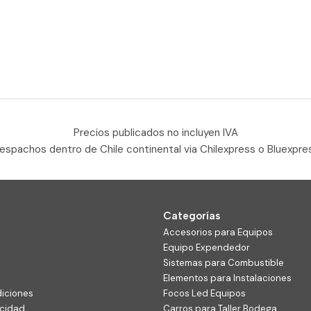
Precios publicados no incluyen IVA
espachos dentro de Chile continental via Chilexpress o Bluexpre
Categorías
Accesorios para Equipos
Equipo Expendedor
Sistemas para Combustible
Elementos para Instalaciones
diciones
Focos Led Equipos
acidad
Carros para Taller Bodega