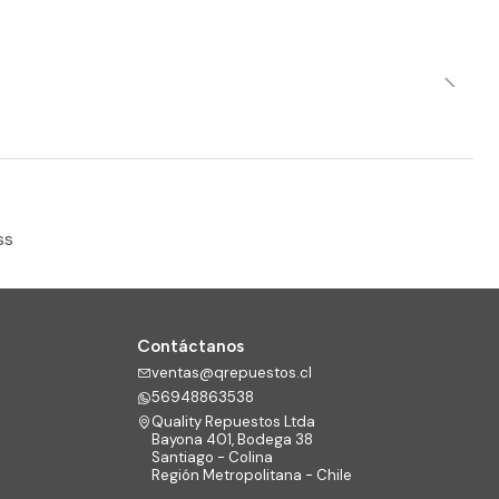
ss
Contáctanos
ventas@qrepuestos.cl
56948863538
Quality Repuestos Ltda
Bayona 401, Bodega 38
Santiago - Colina
Región Metropolitana - Chile