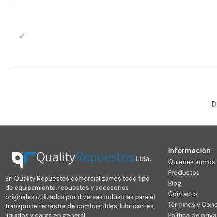
D
Información
Quienes somos
Productos
En Quality Repuestos comercializamos todo tipo
Blog
de equipamiento, repuestos y accesorios
Contacto
originales utilizados por diversas industrias para el
Términos y Con
transporte terrestre de combustibles, lubricantes,
líquidos y carga en general.
Política de priv