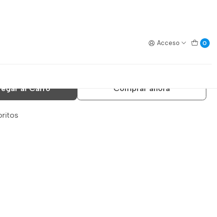
/DESCARGA API DIXON
Acceso
0
 DE CARGA/DESCARGA API
egar al Carro
Comprar ahora
oritos