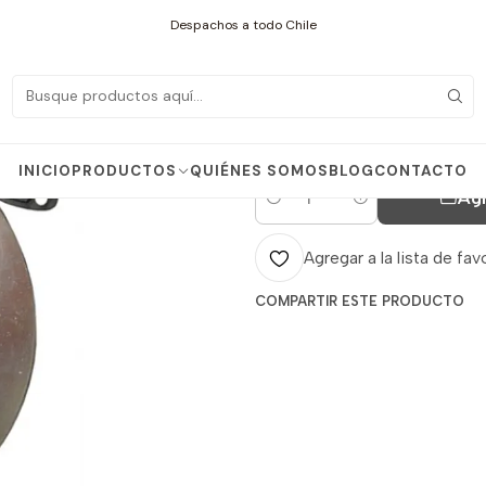
istemas para Combustible
Sistema Bottom Loading
TAPA VALVULA DE CARGA
Despachos a todo Chile
|
TAPA VALVULA
DIXON
INICIO
PRODUCTOS
QUIÉNES SOMOS
BLOG
CONTACTO
Agr
Cantidad
Agregar a la lista de fav
COMPARTIR ESTE PRODUCTO