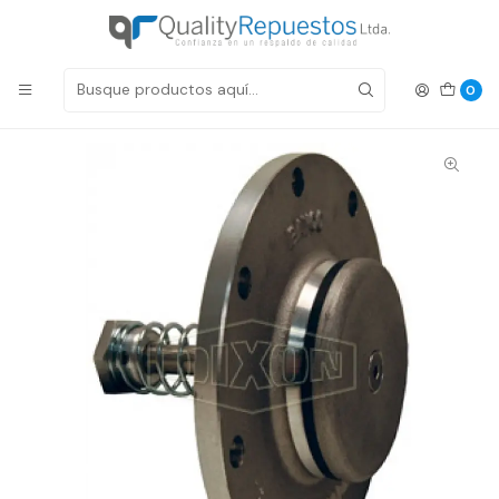
Despachos a todo Chile
Inicio
Productos
Sistemas para Combustible
Sistema de Gases
VALVULA DE ALIVIO 4" SISTEMA DE GASES DIXON
0